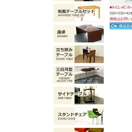
■H-CL-AC-N-
330×330×42
価格はお問い