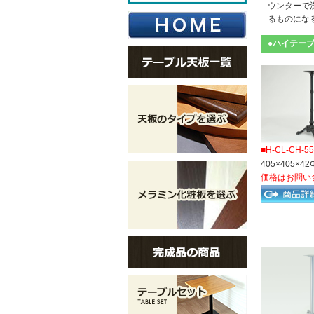
ウンターで
るものにな
●ハイテー
■H-CL-CH-5
405×405×42
価格はお問い