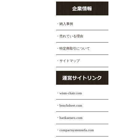
・納入事例
・売れている理由
・特定商取引について
・サイトマップ
・wism-chair.com
・benchsheet.com
・harikaetaro.com
・compactsystemsofa.com